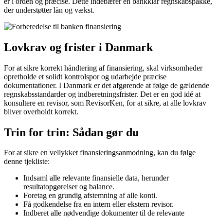
er i orden og præcise. Dette indebærer en bankklar regnskabspakke,
der understøtter lån og vækst.
Lovkrav og frister i Danmark
For at sikre korrekt håndtering af finansiering, skal virksomheder
opretholde et solidt kontrolspor og udarbejde præcise
dokumentationer. I Danmark er det afgørende at følge de gældende
regnskabsstandarder og indberetningsfrister. Det er en god idé at
konsultere en revisor, som RevisorKen, for at sikre, at alle lovkrav
bliver overholdt korrekt.
Trin for trin: Sådan gør du
For at sikre en vellykket finansieringsanmodning, kan du følge
denne tjekliste:
Indsaml alle relevante finansielle data, herunder
resultatopgørelser og balance.
Foretag en grundig afstemning af alle konti.
Få godkendelse fra en intern eller ekstern revisor.
Indberet alle nødvendige dokumenter til de relevante