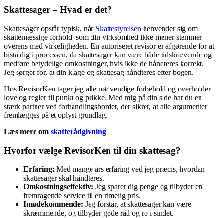
Skattesager – Hvad er det?
Skattesager opstår typisk, når
Skattestyrelsen
henvender sig om
skattemæssige forhold, som din virksomhed ikke mener stemmer
overens med virkeligheden. En autoriseret revisor er afgørende for at
bistå dig i processen, da skattesager kan være både tidskrævende og
medføre betydelige omkostninger, hvis ikke de håndteres korrekt.
Jeg sørger for, at din klage og skattesag håndteres efter bogen.
Hos RevisorKen tager jeg alle nødvendige forbehold og overholder
love og regler til punkt og prikke. Med mig på din side har du en
stærk partner ved forhandlingsbordet, der sikrer, at alle argumenter
fremlægges på et oplyst grundlag.
Læs mere om
skatterådgivning
Hvorfor vælge RevisorKen til din skattesag?
Erfaring:
Med mange års erfaring ved jeg præcis, hvordan
skattesager skal håndteres.
Omkostningseffektiv:
Jeg sparer dig penge og tilbyder en
fremragende service til en rimelig pris.
Imødekommende:
Jeg forstår, at skattesager kan være
skræmmende, og tilbyder gode råd og ro i sindet.