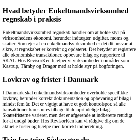
Hvad betyder Enkeltmandsvirksomhed
regnskab i praksis
Enkeltmandsvirksomhed regnskab handler om at holde styr på
virksomhedens økonomi, herunder indtægter, udgifter, moms og
skatter. Som ejer af en enkeltmandsvirksomhed er det dit ansvar at
sikre, at regnskabet er korrekt og opdateret. Det betyder at registrere
alle økonomiske transaktioner, opbevare bilag og rapportere til
SKAT. Hos RevisorKen hjælper vi virksomheder i områder som
Kastrup, Tårnby og Dragør med at holde styr på bogføringen.
Lovkrav og frister i Danmark
I Danmark skal enkeltmandsvirksomheder overholde specifikke
lovkrav, herunder korrekt dokumentation og opbevaring af bilag i
mindst fem år. Det er vigtigt at have et godt kontrolspor, så alle
transaktioner kan spores tilbage til de oprindelige bilag.
Skattefristerne varierer, men det er afgørende at indberette rettidigt
for at undgå bøder. Hos RevisorKen kan vi rådgive dig om de
aktuelle frister og hjælpe med korrekt indberetning.
Trin for trin: Sådan gør du