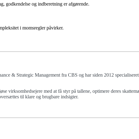
ing, godkendelse og indberetning er afgørende.
pleksitet i momsregler påvirker.
ance & Strategic Management fra CBS og har siden 2012 specialiseret s
øse virksomhedsejere med at få styr på tallene, optimere deres skattemæ
ersættes til klare og brugbare indsigter.