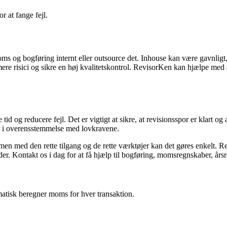
r at fange fejl.
 og bogføring internt eller outsource det. Inhouse kan være gavnligt, hv
re risici og sikre en høj kvalitetskontrol. RevisorKen kan hjælpe med a
 og reducere fejl. Det er vigtigt at sikre, at revisionsspor er klart og
 er i overensstemmelse med lovkravene.
n med den rette tilgang og de rette værktøjer kan det gøres enkelt. Rev
der. Kontakt os i dag for at få hjælp til bogføring, momsregnskaber, års
atisk beregner moms for hver transaktion.