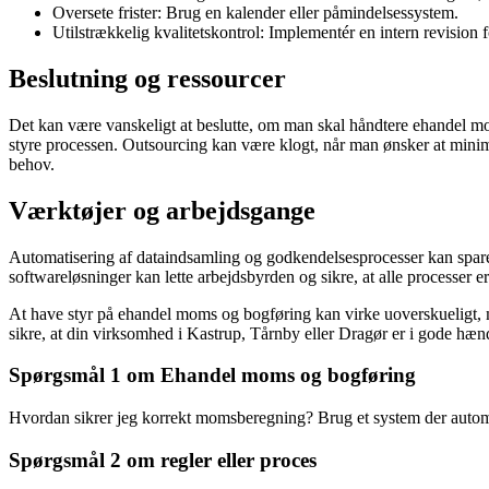
Oversete frister: Brug en kalender eller påmindelsessystem.
Utilstrækkelig kvalitetskontrol: Implementér en intern revision fo
Beslutning og ressourcer
Det kan være vanskeligt at beslutte, om man skal håndtere ehandel moms
styre processen. Outsourcing kan være klogt, når man ønsker at minime
behov.
Værktøjer og arbejdsgange
Automatisering af dataindsamling og godkendelsesprocesser kan spare tid
softwareløsninger kan lette arbejdsbyrden og sikre, at alle processer
At have styr på ehandel moms og bogføring kan virke uoverskueligt, me
sikre, at din virksomhed i Kastrup, Tårnby eller Dragør er i gode hæn
Spørgsmål 1 om Ehandel moms og bogføring
Hvordan sikrer jeg korrekt momsberegning? Brug et system der autom
Spørgsmål 2 om regler eller proces