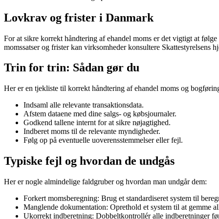
Lovkrav og frister i Danmark
For at sikre korrekt håndtering af ehandel moms er det vigtigt at følge 
momssatser og frister kan virksomheder konsultere Skattestyrelsens h
Trin for trin: Sådan gør du
Her er en tjekliste til korrekt håndtering af ehandel moms og bogførin
Indsaml alle relevante transaktionsdata.
Afstem dataene med dine salgs- og købsjournaler.
Godkend tallene internt for at sikre nøjagtighed.
Indberet moms til de relevante myndigheder.
Følg op på eventuelle uoverensstemmelser eller fejl.
Typiske fejl og hvordan de undgås
Her er nogle almindelige faldgruber og hvordan man undgår dem:
Forkert momsberegning: Brug et standardiseret system til bereg
Manglende dokumentation: Oprethold et system til at gemme alle
Ukorrekt indberetning: Dobbeltkontrollér alle indberetninger fø