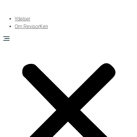
Ydelser
Om RevisorKen