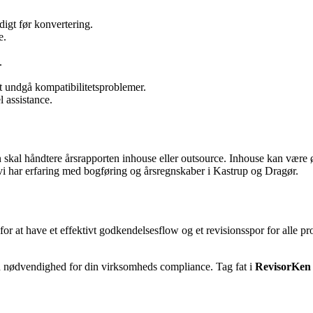
igt før konvertering.
e.
.
at undgå kompatibilitetsproblemer.
l assistance.
skal håndtere årsrapporten inhouse eller outsource. Inhouse kan være 
vi har erfaring med bogføring og årsregnskaber i Kastrup og Dragør.
or at have et effektivt godkendelsesflow og et revisionsspor for alle pro
en nødvendighed for din virksomheds compliance. Tag fat i
RevisorKen