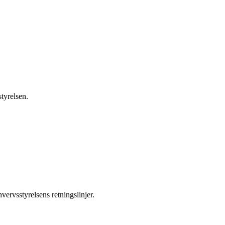
tyrelsen.
hvervsstyrelsens retningslinjer.