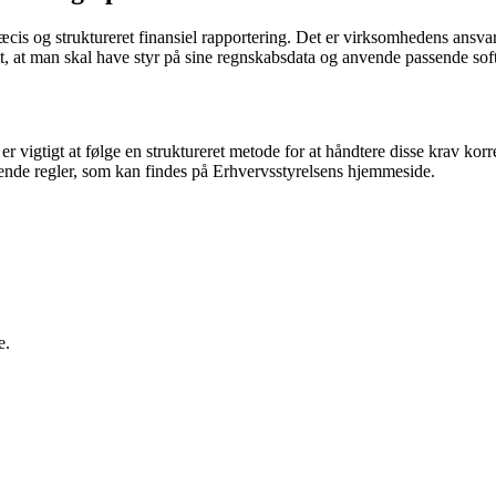
s og struktureret finansiel rapportering. Det er virksomhedens ansvar at 
 at man skal have styr på sine regnskabsdata og anvende passende soft
 er vigtigt at følge en struktureret metode for at håndtere disse krav ko
ldende regler, som kan findes på Erhvervsstyrelsens hjemmeside.
e.