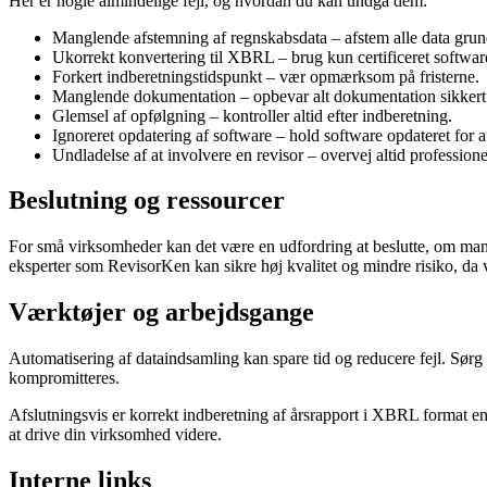
Her er nogle almindelige fejl, og hvordan du kan undgå dem:
Manglende afstemning af regnskabsdata – afstem alle data grund
Ukorrekt konvertering til XBRL – brug kun certificeret softwar
Forkert indberetningstidspunkt – vær opmærksom på fristerne.
Manglende dokumentation – opbevar alt dokumentation sikkert
Glemsel af opfølgning – kontroller altid efter indberetning.
Ignoreret opdatering af software – hold software opdateret for 
Undladelse af at involvere en revisor – overvej altid professione
Beslutning og ressourcer
For små virksomheder kan det være en udfordring at beslutte, om man 
eksperter som RevisorKen kan sikre høj kvalitet og mindre risiko, da 
Værktøjer og arbejdsgange
Automatisering af dataindsamling kan spare tid og reducere fejl. Sørg f
kompromitteres.
Afslutningsvis er korrekt indberetning af årsrapport i XBRL format 
at drive din virksomhed videre.
Interne links